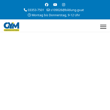
03353-7501
s109026@bildung.gv.at
Montag bis Donnerstag, 9-12 Uhr