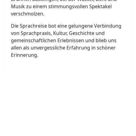
Musik zu einem stimmungsvollen Spektakel
verschmolzen.
Die Sprachreise bot eine gelungene Verbindung
von Sprachpraxis, Kultur, Geschichte und
gemeinschaftlichen Erlebnissen und blieb uns
allen als unvergessliche Erfahrung in schöner
Erinnerung.
Joomla Gallery
makes it better. Balbooa.com
Bon Appétit
Bon appétit – ¡Buen provecho! – Bene sapiat! 🍽️