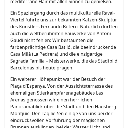
mediterrane Flair mit allen Sinnen zu genießen.
Ein Spaziergang durch das multikulturelle Raval-
Viertel führte uns zur bekannten Katzen-Skulptur
des Künstlers Fernando Botero. Natürlich durften
auch die weltberühmten Bauwerke von Antoni
Gaudí nicht fehlen: Wir bestaunten die
farbenprächtige Casa Batlló, die beeindruckende
Casa Milà (La Pedrera) und die einzigartige
Sagrada Família – Meisterwerke, die das Stadtbild
Barcelonas bis heute prägen.
Ein weiterer Höhepunkt war der Besuch der
Plaça d'Espanya. Von der Aussichtsterrasse des
ehemaligen Stierkampfarenagebäudes Las
Arenas genossen wir einen herrlichen
Panoramablick über die Stadt und den Hausberg
Montjuïc. Den Tag ließen einige von uns bei der
eindrucksvollen Vorführung der magischen
Brunnen ausklingen, bei der Wasser, Licht und