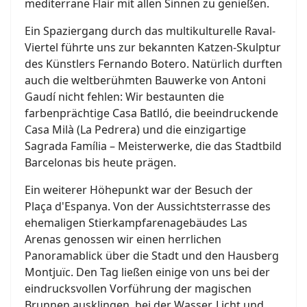
mediterrane Flair mit allen Sinnen zu genießen.
Ein Spaziergang durch das multikulturelle Raval-
Viertel führte uns zur bekannten Katzen-Skulptur
des Künstlers Fernando Botero. Natürlich durften
auch die weltberühmten Bauwerke von Antoni
Gaudí nicht fehlen: Wir bestaunten die
farbenprächtige Casa Batlló, die beeindruckende
Casa Milà (La Pedrera) und die einzigartige
Sagrada Família – Meisterwerke, die das Stadtbild
Barcelonas bis heute prägen.
Ein weiterer Höhepunkt war der Besuch der
Plaça d'Espanya. Von der Aussichtsterrasse des
ehemaligen Stierkampfarenagebäudes Las
Arenas genossen wir einen herrlichen
Panoramablick über die Stadt und den Hausberg
Montjuïc. Den Tag ließen einige von uns bei der
eindrucksvollen Vorführung der magischen
Brunnen ausklingen, bei der Wasser, Licht und