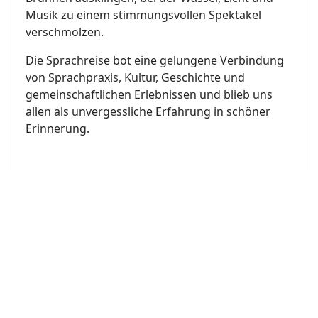
Musik zu einem stimmungsvollen Spektakel
verschmolzen.
Die Sprachreise bot eine gelungene Verbindung
von Sprachpraxis, Kultur, Geschichte und
gemeinschaftlichen Erlebnissen und blieb uns
allen als unvergessliche Erfahrung in schöner
Erinnerung.
Joomla Gallery
makes it better. Balbooa.com
Bon Appétit
Bon appétit – ¡Buen provecho! – Bene sapiat! 🍽️