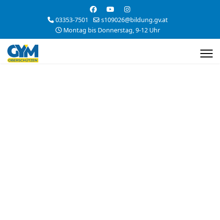
03353-7501
s109026@bildung.gv.at
Montag bis Donnerstag, 9-12 Uhr