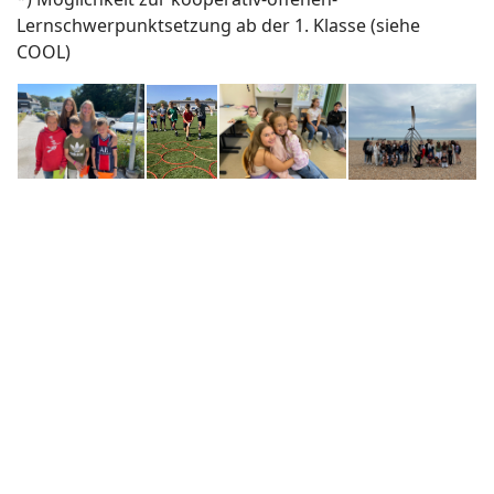
Lernschwerpunktsetzung ab der 1. Klasse (siehe
COOL)
Zusatzangebot
Förderung bei Lerndefiziten
Die kreativen, sportlichen, sozialen und
wissenschaftlichen
Kompetenzen unserer Schüler/-innen fördern wir
durch eine Reihe von unverbindlichen Übungen und
Angeboten, z.B.: