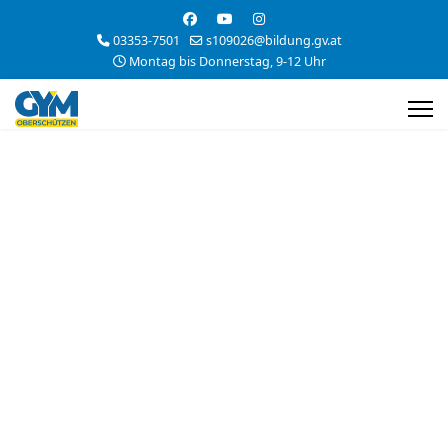
03353-7501
s109026@bildung.gv.at
Montag bis Donnerstag, 9-12 Uhr